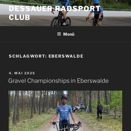
Zum
DESSAUER RADSPORT
Inhalt
CLUB
springen
Menü
SCHLAGWORT:
EBERSWALDE
VERÖFFENTLICHT
4. MAI 2025
AM
Gravel Championships in Eberswalde