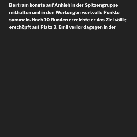
Bertram konnte auf Anhieb in der Spitzengruppe
mithalten und in den Wertungen wertvolle Punkte
sammeln. Nach 10 Runden erreichte er das Ziel völlig
erschöpft auf Platz 3. Emil verlor dagegen in der
ersten Runde den Anschluss an das Feld. Mit dem
Ausgang des Rennens hatte er folglich nichts mehr
zu tun. Für das allererste Radrennen war das aber
auch nicht so wichtig. Der Anfang ist gemacht und im
Rennkalender stehen noch viele Termine.
VERÖFFENTLICHT
30. NOVEMBER 2025
AM
Gunsha Cross Challenge 2025