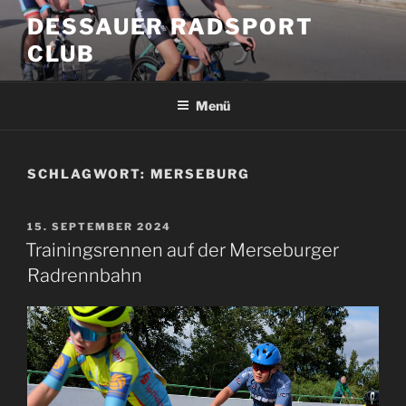
Zum
DESSAUER RADSPORT
Inhalt
CLUB
springen
Menü
SCHLAGWORT:
MERSEBURG
VERÖFFENTLICHT
15. SEPTEMBER 2024
AM
Trainingsrennen auf der Merseburger
Radrennbahn