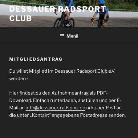
Zum
DESSAUER RADSPORT
Inhalt
CLUB
springen
Menü
MITGLIEDSANTRAG
Du willst Mitglied im Dessauer Radsport Club e.V.
werden?
Hier findest du den Aufnahmeantrag als PDF-
Download. Einfach runterladen, ausfüllen und per E-
Mail an
info@dessauer-radsport.de
oder per Post an
die unter „
Kontakt
“ angegebene Postadresse senden.