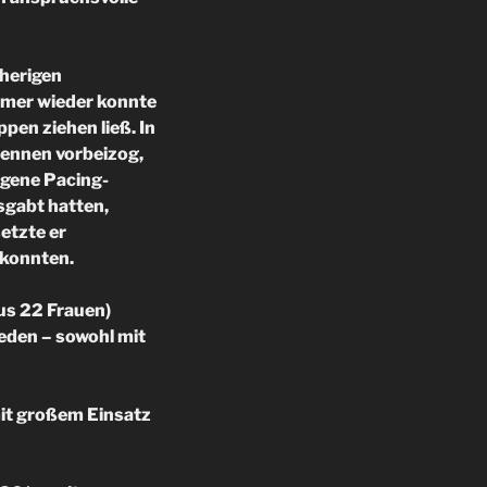
rherigen
mmer wieder konnte
pen ziehen ließ. In
Rennen vorbeizog,
igene Pacing-
usgabt hatten,
setzte er
 konnten.
us 22 Frauen)
ieden – sowohl mit
mit großem Einsatz