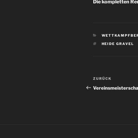
Die kompletten Ren
KATEGORIEN
WETTKAMPFBE
SCHLAGWÖRTE
HEIDE GRAVEL
Beitragsnav
Vorheriger
ZURÜCK
Beitrag
Vereinsmeistersch