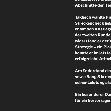
Abschnitte den Tei
Taktisch wählte Pie
Streckencheck lie
er auf den Anstieg
der zweiten Runde 
widerstand er der 
Strategie – ein Pla
konnte er im letzte
erfolgreiche Attac
Am Ende stand ein 
sowie Rang 8 in de
seiner Leistung als
Ein besonderer Dan
für ein hervorrage