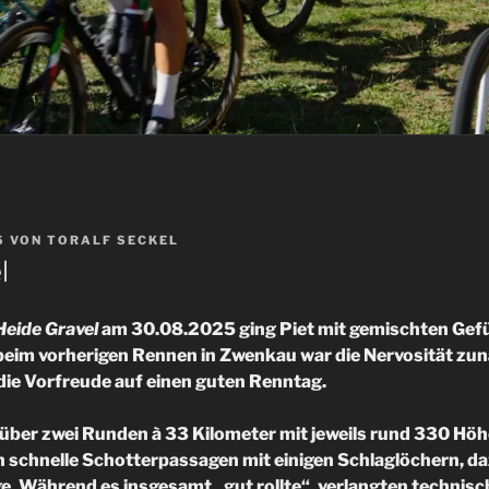
5
VON
TORALF SECKEL
l
Heide Gravel
am 30.08.2025 ging Piet mit gemischten Gefü
eim vorherigen Rennen in Zwenkau war die Nervosität zun
ie Vorfreude auf einen guten Renntag.
 über zwei Runden à 33 Kilometer mit jeweils rund 330 H
 schnelle Schotterpassagen mit einigen Schlaglöchern, da
. Während es insgesamt „gut rollte“, verlangten technisc