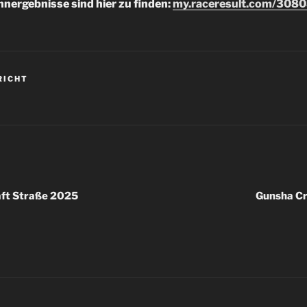
nergebnisse sind hier zu finden:
my.raceresult.com/3080
RICHT
R
igation
aft Straße 2025
Gunsha Cr