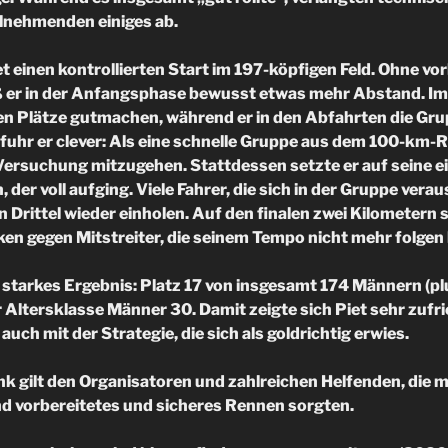
lnehmenden einiges ab.
t einen kontrollierten Start im 197-köpfigen Feld. Ohne vo
ß er in der Anfangsphase bewusst etwas mehr Abstand. I
en Plätze gutmachen, während er in den Abfahrten die Grup
fuhr er clever: Als eine schnelle Gruppe aus dem 100-km-
Versuchung mitzugehen. Stattdessen setzte er auf seine e
n, der voll aufging. Viele Fahrer, die sich in der Gruppe vera
n Drittel wieder einholen. Auf den finalen zwei Kilometern 
ken gegen Mitstreiter, die seinem Tempo nicht mehr folgen
starkes Ergebnis: Platz 17 von insgesamt 174 Männern (pl
r Altersklasse Männer 30. Damit zeigte sich Piet sehr zufr
 auch mit der Strategie, die sich als goldrichtig erwies.
k gilt den Organisatoren und zahlreichen Helfenden, die 
nd vorbereitetes und sicheres Rennen sorgten.