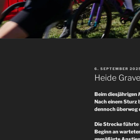
VERÖFFENTLICHT
6. SEPTEMBER 202
AM
Heide Grave
Beim diesjährigen
Nach einem Sturz b
dennoch überwog d
Die Strecke führte
Beginn an warteten
gemäßigte Anstiege