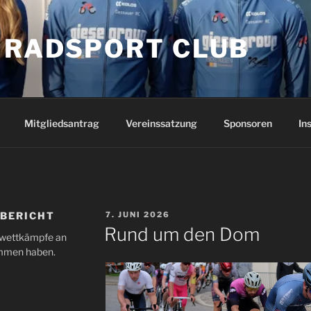
 RADSPORT CLUB
Mitgliedsantrag
Vereinssatzung
Sponsoren
In
VERÖFFENTLICHT
BERICHT
7. JUNI 2026
AM
Rund um den Dom
nwettkämpfe an
ommen haben.