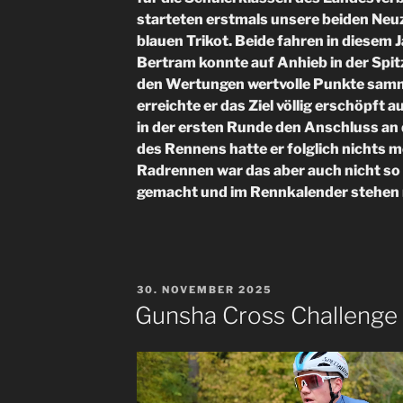
starteten erstmals unsere beiden Ne
blauen Trikot. Beide fahren in diesem J
Bertram konnte auf Anhieb in der Spi
den Wertungen wertvolle Punkte sam
erreichte er das Ziel völlig erschöpft a
in der ersten Runde den Anschluss an
des Rennens hatte er folglich nichts me
Radrennen war das aber auch nicht so 
gemacht und im Rennkalender stehen n
VERÖFFENTLICHT
30. NOVEMBER 2025
AM
Gunsha Cross Challenge