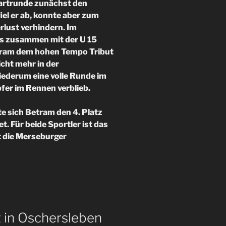
tartrunde zunächst den
iel er ab, konnte aber zum
lust verhindern. Im
s zusammen mit der U 15
tram dem hohen Tempo Tribut
cht mehr in der
iederum eine volle Runde im
pfer im Rennen verblieb.
 sich Betram den 4. Platz
t. Für beide Sportler ist das
t die Merseburger
t in Oschersleben