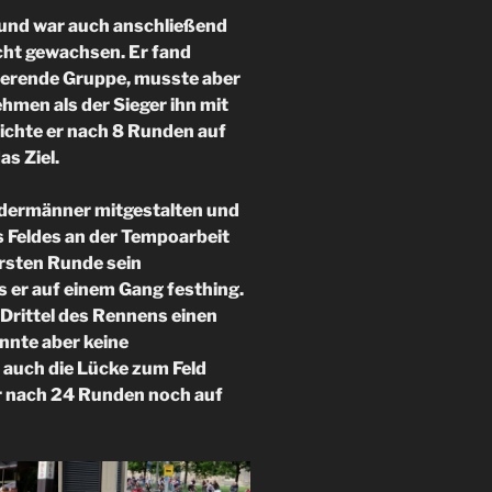
 und war auch anschließend
cht gewachsen. Er fand
onierende Gruppe, musste aber
men als der Sieger ihn mit
eichte er nach 8 Runden auf
as Ziel.
edermänner mitgestalten und
 Feldes an der Tempoarbeit
 ersten Runde sein
s er auf einem Gang festhing.
i Drittel des Rennens einen
nnte aber keine
e auch die Lücke zum Feld
r nach 24 Runden noch auf