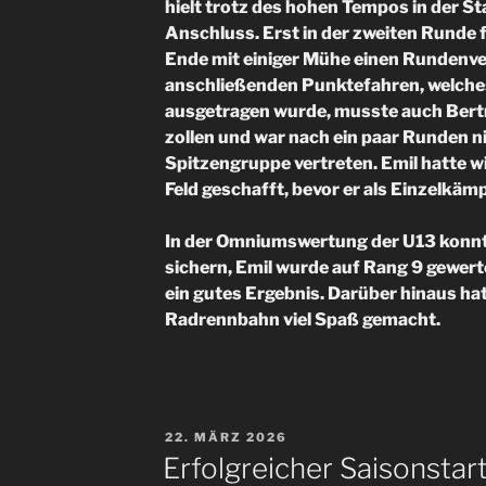
hielt trotz des hohen Tempos in der S
Anschluss. Erst in der zweiten Runde f
Ende mit einiger Mühe einen Rundenver
anschließenden Punktefahren, welche
ausgetragen wurde, musste auch Ber
zollen und war nach ein paar Runden ni
Spitzengruppe vertreten. Emil hatte w
Feld geschafft, bevor er als Einzelkäm
In der Omniumswertung der U13 konnte
sichern, Emil wurde auf Rang 9 gewerte
ein gutes Ergebnis. Darüber hinaus ha
Radrennbahn viel Spaß gemacht.
VERÖFFENTLICHT
22. MÄRZ 2026
AM
Erfolgreicher Saisonstar