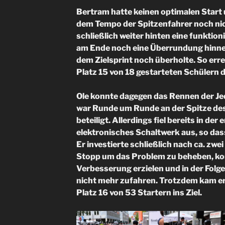
Bertram hatte keinen optimalen Start
dem Tempo der Spitzenfahrer noch ni
schließlich weiter hinten eine funkti
am Ende noch eine Überrundung hinneh
dem Zielsprint noch überholte. So err
Platz 15 von 18 gestarteten Schülern d
Ole konnte dagegen das Rennen der J
war Runde um Runde an der Spitze des
beteiligt. Allerdings fiel bereits in der
elektronisches Schaltwerk aus, so das
Er investierte schließlich nach ca. zwe
Stopp um das Problem zu beheben, ko
Verbesserung erzielen und in der Folg
nicht mehr zufahren. Trotzdem kam e
Platz 16 von 53 Startern ins Ziel.