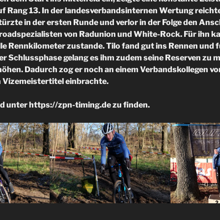
uf Rang 13. In der landesverbandsinternen Wertung reicht
ürzte in der ersten Runde und verlor in der Folge den Ansc
roadspezialisten von Radunion und White-Rock. Für ihn ka
lle Rennkilometer zustande. Tilo fand gut ins Rennen und 
er Schlussphase gelang es ihm zudem seine Reserven zu m
höhen. Dadurch zog er noch an einem Verbandskollegen vo
 Vizemeistertitel einbrachte.
d unter https://zpn-timing.de zu finden.