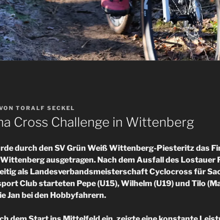
VON
TORALF SECKEL
ha Cross Challenge in Wittenberg
de durch den SV Grün Weiß Wittenberg-Piesteritz das Fi
n Wittenberg ausgetragen. Nach dem Ausfall des Lostauer 
zeitig als Landesverbandsmeisterschaft Cyclocross für Sa
ort Club starteten Pepe (U15), Wilhelm (U19) und Tilo (Ma
e Jan bei den Hobbyfahrern.
ch dem Start ins Mittelfeld ein, zeigte eine konstante Leis