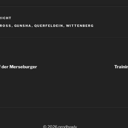
RICHT
R
CROSS
,
GUNSHA
,
QUERFELDEIN
,
WITTENBERG
igation
f der Merseburger
Train
© 2026 prodbywly