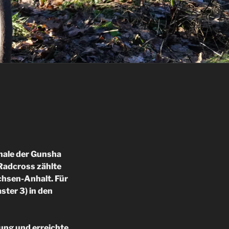
nale der Gunsha
Radcross zählte
chsen-Anhalt. Für
ster 3) in den
tung und erreichte