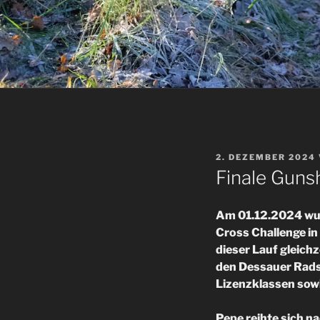
VERÖFFENTLICHT
2. DEZEMBER 2024
AM
Finale Guns
Am 01.12.2024 wur
Cross Challenge i
dieser Lauf gleich
den Dessauer Radsp
Lizenzklassen sowi
Pepe reihte sich na