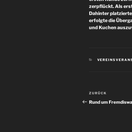
zerpflückt. Als ers
Dahinter platzierte
erfolgte die Überg
und Kuchen auszu
KATEGORIEN
VEREINSVERAN
Beitragsnav
Vorheriger
ZURÜCK
Beitrag
Rund um Fremdiswa