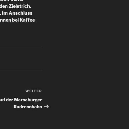
den Zielstrich.
n. Im Anschluss
ennen bei Kaffee
WEITER
Nächster
Beitrag
auf der Merseburger
Radrennbahn