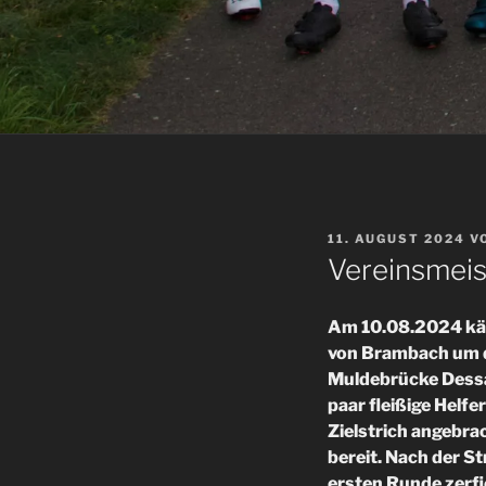
VERÖFFENTLICHT
11. AUGUST 2024
V
AM
Vereinsmeis
Am 10.08.2024 käm
von Brambach um de
Muldebrücke Dessau
paar fleißige Helf
Zielstrich angebra
bereit. Nach der S
ersten Runde zerfi