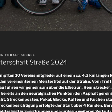
ON
TORALF SECKEL
terschaft Straße 2024
pften 10 Vereinsmitglieder auf einem ca. 4,3 km langen 
n vereinsinternen Meistertitel auf der Straße. Vom Tref
 fuhren wir gemeinsam über die Elbe zur „Rennstrecke“. 
er bereits an den neuralgischen Punkten den Asphalt gerein
cht, Streckenposten, Pokal, Glocke, Kaffee und Kuchen st
treckenbesichtigung erfolgte der Start über 4 Runden. Ber
el das Feld in zwei Gruppen und wurde im weiteren Verlauf 