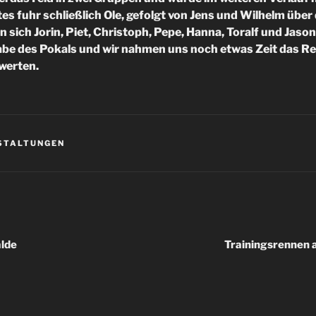
tes fuhr schließlich Ole, gefolgt von Jens und Wilhelm über 
n sich Jorin, Piet, Christoph, Pepe, Hanna, Toralf und Jaso
abe des Pokals und wir nahmen uns noch etwas Zeit das R
werten.
STALTUNGEN
igation
lde
Trainingsrennen 