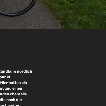
Rundkurs nördlich
fpunkt
Hier hatten ein
igt und einen
anden ebenfalls
eits nach der
noch weiter