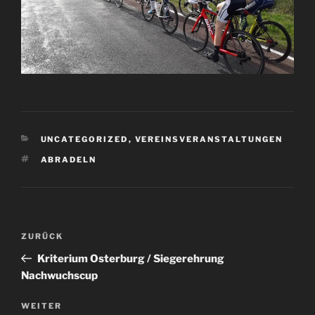
KATEGORIEN
UNCATEGORIZED
,
VEREINSVERANSTALTUNGEN
SCHLAGWÖRTER
ABRADELN
Beitragsnavigation
Vorheriger
ZURÜCK
Beitrag
Kriterium Osterburg / Siegerehrung
Nachwuchscup
Nächster
WEITER