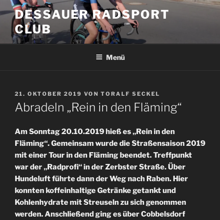
Zum
DESSAUER RADSPORT
Inhalt
CLUB
springen
Menü
VERÖFFENTLICHT
21. OKTOBER 2019
VON
TORALF SECKEL
AM
Abradeln „Rein in den Fläming“
Am Sonntag 20.10.2019 hieß es „Rein in den
Fläming“. Gemeinsam wurde die Straßensaison 2019
mit einer Tour in den Fläming beendet. Treffpunkt
war der „Radprofi“ in der Zerbster Straße. Über
Hundeluft führte dann der Weg nach Raben. Hier
konnten koffeinhaltige Getränke getankt und
Kohlenhydrate mit Streuseln zu sich genommen
werden. Anschließend ging es über Cobbelsdorf