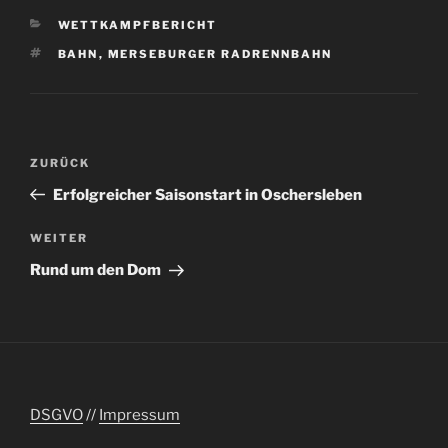
KATEGORIEN
WETTKAMPFBERICHT
SCHLAGWÖRTER
BAHN
,
MERSEBURGER RADRENNBAHN
Beitragsnavigation
Vorheriger
ZURÜCK
Beitrag
Erfolgreicher Saisonstart in Oschersleben
Nächster
WEITER
Beitrag
Rund um den Dom
DSGVO
//
Impressum