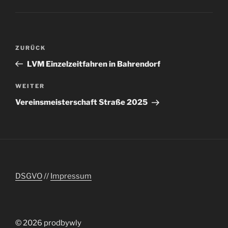
Beitragsnavigation
Vorheriger
ZURÜCK
Beitrag
LVM Einzelzeitfahren in Bahrendorf
Nächster
WEITER
Beitrag
Vereinsmeisterschaft Straße 2025
DSGVO
//
Impressum
© 2026 prodbywly