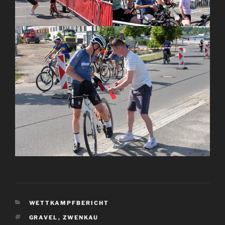
KATEGORIEN
WETTKAMPFBERICHT
SCHLAGWÖRTER
GRAVEL
,
ZWENKAU