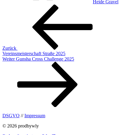
Heide Gravel
Beitragsnavigation
Vorheriger
Beitrag
Zurück
Vereinsmeisterschaft Straße 2025
Nächster
Weiter
Gunsha Cross Challenge 2025
Beitrag
DSGVO
//
Impressum
© 2026 prodbywly