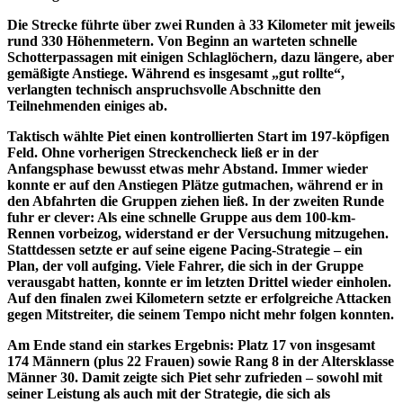
Die Strecke führte über zwei Runden à 33 Kilometer mit jeweils
rund 330 Höhenmetern. Von Beginn an warteten schnelle
Schotterpassagen mit einigen Schlaglöchern, dazu längere, aber
gemäßigte Anstiege. Während es insgesamt „gut rollte“,
verlangten technisch anspruchsvolle Abschnitte den
Teilnehmenden einiges ab.
Taktisch wählte Piet einen kontrollierten Start im 197-köpfigen
Feld. Ohne vorherigen Streckencheck ließ er in der
Anfangsphase bewusst etwas mehr Abstand. Immer wieder
konnte er auf den Anstiegen Plätze gutmachen, während er in
den Abfahrten die Gruppen ziehen ließ. In der zweiten Runde
fuhr er clever: Als eine schnelle Gruppe aus dem 100-km-
Rennen vorbeizog, widerstand er der Versuchung mitzugehen.
Stattdessen setzte er auf seine eigene Pacing-Strategie – ein
Plan, der voll aufging. Viele Fahrer, die sich in der Gruppe
verausgabt hatten, konnte er im letzten Drittel wieder einholen.
Auf den finalen zwei Kilometern setzte er erfolgreiche Attacken
gegen Mitstreiter, die seinem Tempo nicht mehr folgen konnten.
Am Ende stand ein starkes Ergebnis: Platz 17 von insgesamt
174 Männern (plus 22 Frauen) sowie Rang 8 in der Altersklasse
Männer 30. Damit zeigte sich Piet sehr zufrieden – sowohl mit
seiner Leistung als auch mit der Strategie, die sich als