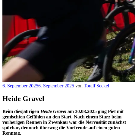
Veröffentlicht
6. September 2025
6. September 2025
von
Toralf Seckel
am
Heide Gravel
Beim diesjährigen
Heide Gravel
am 30.08.2025 ging Piet mit
gemischten Gefühlen an den Start. Nach einem Sturz beim
vorherigen Rennen in Zwenkau war die Nervosität zunächst
spürbar, dennoch überwog die Vorfreude auf einen guten
Renntag.